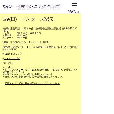
​KRC 金古ランニングクラブ
MENU
6/9(日) マスターズ駅伝
○当日の集合時刻 ７時３０分 前橋総合公園陸上競技場（前橋市荒口町
437-2）
・受付 ７時００分～８時１５分
・開会式 ８時２０分
・スタート ９時３０分
○服装 クラブのオレンジTシャツ（下は自由）
○参加費（納入済み） １チーム10000円（最終的に当日走った人の児童分
会計より徴収）
○
大会要項はこちら
○
エントリー一覧
○
コース図
○その他
・タスキやアスリートビブスは主催者が用意。（念のため、安全ピンを８
個持参してください）
・体調チェックシートの提出は必要ないそうです。
・当日、欠席の場合は田村さんの携帯に連絡してください。
群馬マスターズ陸上競技連盟のホームページはこちら