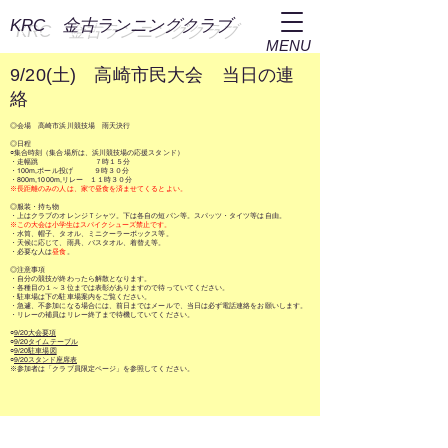
​KRC 金古ランニングクラブ
MENU
9/20(土) 高崎市民大会 当日の連
絡
◎会場 高崎市浜川競技場 雨天決行
◎日程
○集合時刻（集合場所は、浜川競技場の応援スタンド）​
・走幅跳 ７時１５分
​・100m,
ボール投げ ９時３０分
・800m,1000m,リレー １１時３０分
※長距離のみの人は、家で昼食を済ませてくるとよい。​
◎服装・持ち物
・上はクラブのオレンジＴシャツ。下は各自の短パン等。スパッツ・タイツ等は自由。
※この大会は小学生はスパイクシューズ禁止です。
・水筒、帽子、タオル、ミニクーラーボックス等。
・天候に応じて、雨具、バスタオル、着替え等。
​・必要な人は
昼食
。
◎注意事項
・自分の競技が終わったら解散となります。
・各種目の１～３位までは
表彰がありますので待っていてください。
​・駐車場は下の駐車場案内をご覧ください。
・急遽、不参加になる場合には、前日まではメールで、当日は必ず電話連絡をお願いします。
・リレーの補員はリレー終了まで待機していてください。
○
9/20大会要項
○
9/20タイムテーブル
○
9/20駐車場図
​○
9/20スタンド座席表
※参加者は「クラブ員限定ページ」を参照してください。